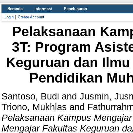
Beranda
Informasi
Penelusuran
Login
Create Account
Pelaksanaan Kamp
3T: Program Asist
Keguruan dan Ilmu 
Pendidikan Mu
Santoso, Budi
and
Jusmin, Jus
Triono, Mukhlas
and
Fathurrah
Pelaksanaan Kampus Mengajar d
Mengajar Fakultas Keguruan dan